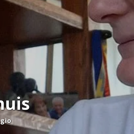
huis
egio