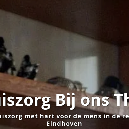
iszorg Bij ons T
iszorg met hart voor de mens in de r
Eindhoven